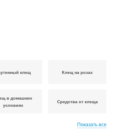
аутинный клещ
Клещ на розах
ещ в домашних
Средства от клеща
условиях
Показать все
опрепараты от
Препараты от