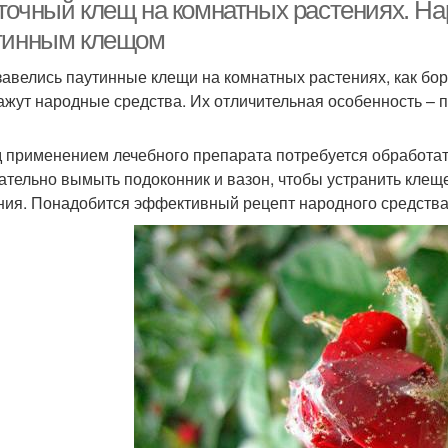
клеща
па
точный клещ на комнатных растениях. На
тинным клещом
завелись паутинные клещи на комнатных растениях, как бо
одка от паутинного
Водород от паутинного
Средс
ажут народные средства. Их отличительная особенность – п
клеща
клеща
 применением лечебного препарата потребуется обработать
ательно вымыть подоконник и вазон, чтобы устранить клещ
ния. Понадобится эффективный рецепт народного средства –