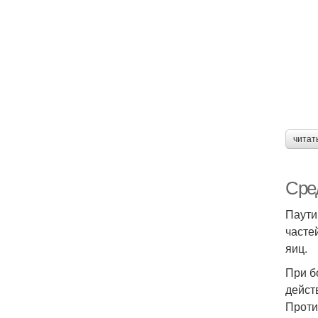
читат
Сре
Паути
часте
яиц.
При б
дейст
Проти