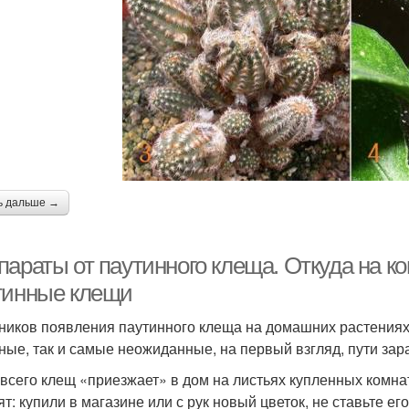
ь дальше →
параты от паутинного клеща. Откуда на к
тинные клещи
ников появления паутинного клеща на домашних растениях
ные, так и самые неожиданные, на первый взгляд, пути зар
всего клещ «приезжает» в дом на листьях купленных комнат
ят: купили в магазине или с рук новый цветок, не ставьте е