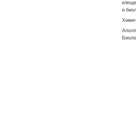
клеще
и био
Химич
Аполл
Биоло