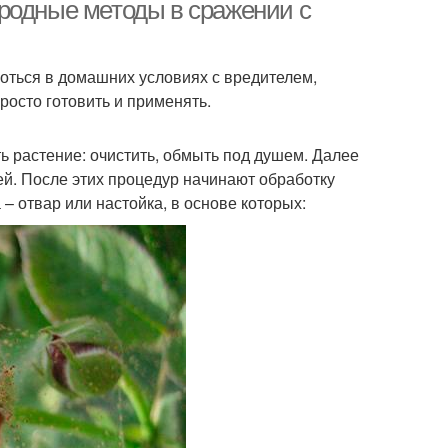
утинного клеща
паутинного клеща
родные методы в сражении с
роться в домашних условиях с вредителем,
тва от паутинного
росто готовить и применять.
клеща
 растение: очистить, обмыть под душем. Далее
ей. После этих процедур начинают обработку
 отвар или настойка, в основе которых: