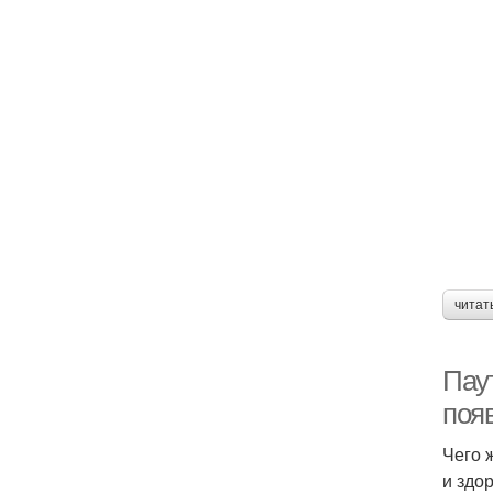
читат
Паут
поя
Чего 
и здо