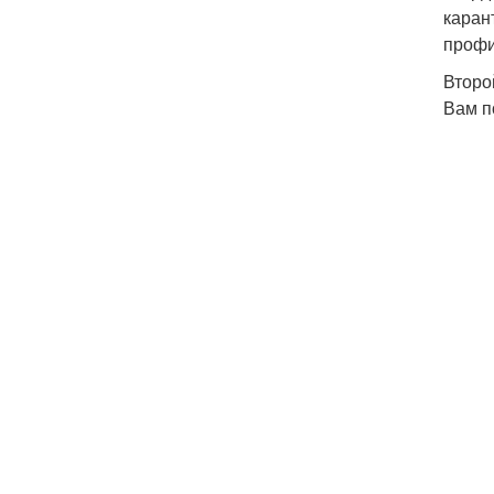
каран
профи
Второ
Вам п