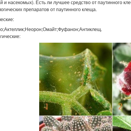
й и насекомых). Есть ли лучшее средство от паутинного к
логических препаратов от паутинного клеща.
еские:
о;Актеллик;Неорон;Омайт;Фуфанон;Антиклещ.
гические: