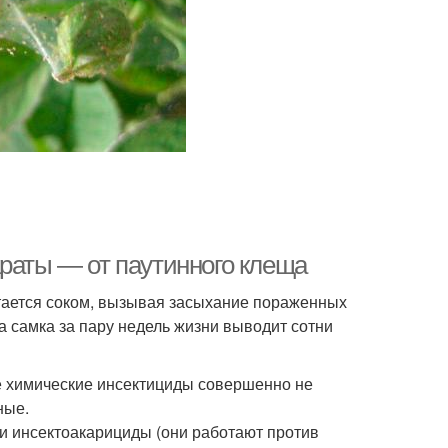
араты — от паутинного клеща
тается соком, вызывая засыхание пораженных
а самка за пару недель жизни выводит сотни
ые химические инсектициды совершенно не
ные.
и инсектоакарициды (они работают против