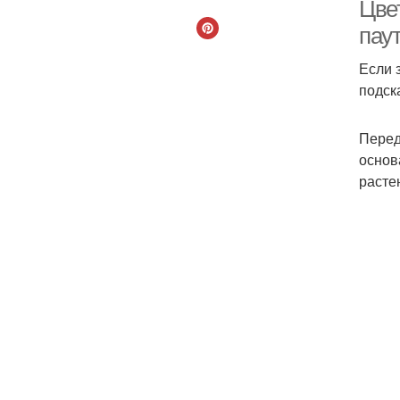
Цве
пау
Если 
В
подск
Перед
основ
расте