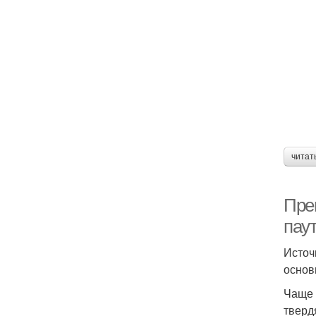
читат
Пре
пау
Источ
основ
Чаще 
тверд