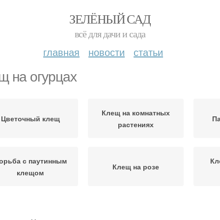
ЗЕЛЁНЫЙ САД
всё для дачи и сада
главная
новости
статьи
щ на огурцах
Клещ на комнатных
Цветочный клещ
П
растениях
орьба с паутинным
Кл
Клещ на розе
клещом
дство от паутинного
Би
Паутинные клещи