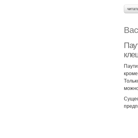
читат
Вас
Пау
кле
Паути
кроме
Тольк
можно
Сущес
предп