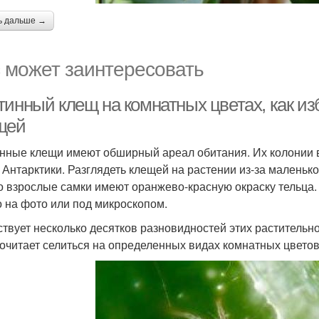
ь дальше →
 может заинтересовать
тинный клещ на комнатных цветах, как и
щей
нные клещи имеют обширный ареал обитания. Их колонии в
 Антарктики. Разглядеть клещей на растении из-за маленько
о взрослые самки имеют оранжево-красную окраску тельца. 
 на фото или под микроскопом.
твует несколько десятков разновидностей этих растительн
очитает селиться на определенных видах комнатных цветов