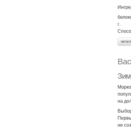
Ингре
белок
г.
Спосо
читат
Вас
Зим
Морко
попул
на до
Выбор
Первы
не со