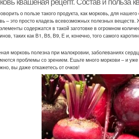
ковь квашеная рецепт. Состав и польза 
говорить о пользе такого продукта, как морковь, для нашег
вь – это просто кладезь всевозможных полезных веществ. Ж
элементы содержатся в такой заготовке в огромном количес
нов, таких как В1, В5, В9, Е и, конечно, того самого каротин
ная морковь полезна при малокровии, заболеваниях сердца,
меются проблемы со зрением. Ешьте много моркови – и уже 
жно, вы даже откажетесь от очков!