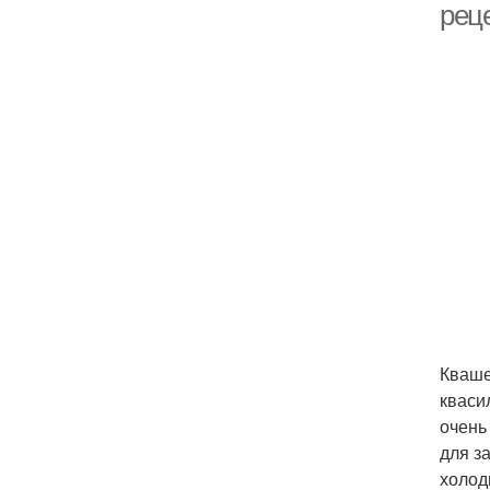
рец
Кваше
кваси
очень
для з
холод