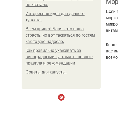
Мор
не хватало.
Если 
Интересная идея для дачного
морко
туалета.
микро
Всем привет! Баня - это наша
витами
страсть, но вот таскаться по гостям
как-то уже надоело.
Кваше
вас и
Как правильно ухаживать за
возмо
виноградными кустами: основные
правила и рекомендации
Советы для капусты.