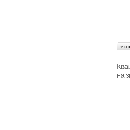
читат
Ква
на 