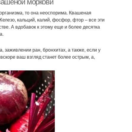
квашеной моркови
о организма, то она неоспорима. Квашеная
елезо, кальций, калий, фосфор, фтор – все эти
тве. А вдобавок к этому еще и более десятка
а.
 заживлении ран, бронхитах, а также, если у
вскоре ваш взгляд станет более острым, а,