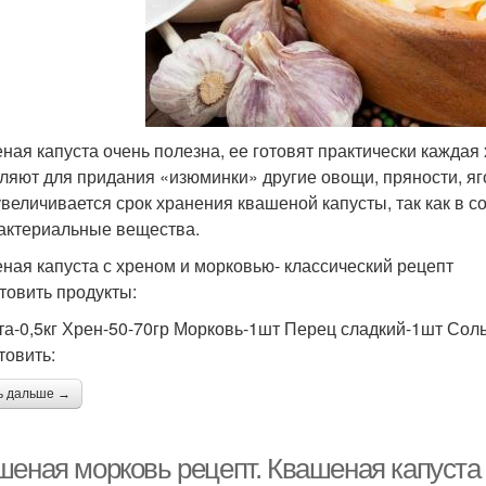
ная капуста очень полезна, ее готовят практически каждая 
ляют для придания «изюминки» другие овощи, пряности, яго
увеличивается срок хранения квашеной капусты, так как в 
актериальные вещества.
ная капуста с хреном и морковью- классический рецепт
товить продукты:
та-0,5кг Хрен-50-70гр Морковь-1шт Перец сладкий-1шт Соль
товить:
ь дальше →
шеная морковь рецепт. Квашеная капуста