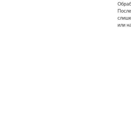
Обраб
После
слишк
или н