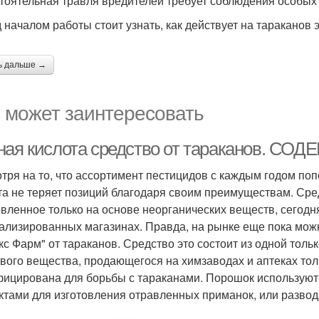
тоятельная травля вредителей требует соблюдения особых
 началом работы стоит узнать, как действует на тараканов 
ь дальше →
 может заинтересовать
ная кислота средство от тараканов. С
тря на то, что ассортимент пестицидов с каждым годом по
та не теряет позиций благодаря своим преимуществам. Сред
овленное только на основе неорганических веществ, сегодн
ализированных магазинах. Правда, на рынке еще пока мож
кс Фарм" от тараканов. Средство это состоит из одной толь
вого вещества, продающегося на химзаводах и аптеках толь
ицирована для борьбы с тараканами. Порошок используют
ктами для изготовления отравленных приманок, или развод