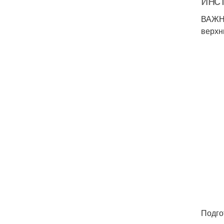
инс
ВАЖНО
верхн
Подго