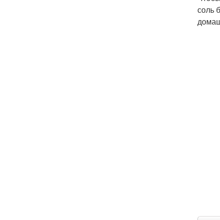
соль 
домаш