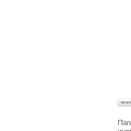
читат
Пал