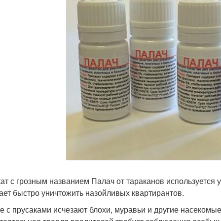
ат с грозным названием Палач от тараканов используется у
ает быстро уничтожить назойливых квартирантов.
е с прусаками исчезают блохи, муравьи и другие насекомы