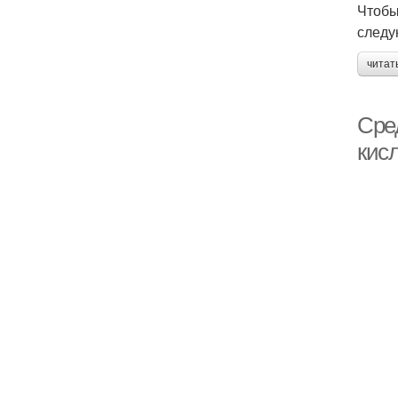
Чтобы
следу
читат
Сре
кис