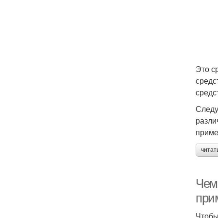
Это с
средс
средс
Следу
разли
приме
читат
Чем
при
Чтобы