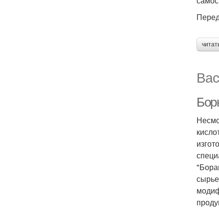
самос
Перед
читат
Вас
Бор
Несмо
кисло
изгот
специ
"Бора
сырье
модиф
проду