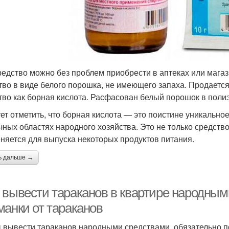
редство можно без проблем приобрести в аптеках или мага
тво в виде белого порошка, не имеющего запаха. Продается
тво как борная кислота. Расфасован белый порошок в полиэ
ет отметить, что борная кислота — это поистине уникально
чных областях народного хозяйства. Это не только средство
няется для выпуска некоторых продуктов питания.
ь дальше →
 вывести тараканов в квартире народны
манки от тараканов
 вывести тараканов народными средствами, обязательно п