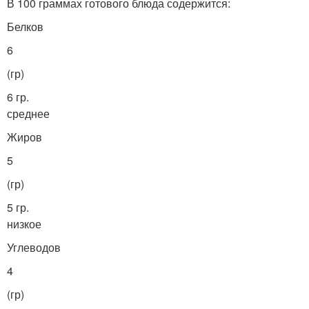
В 100 граммах готового блюда содержится:
Белков
6
(гр)
6 гр.
среднее
Жиров
5
(гр)
5 гр.
низкое
Углеводов
4
(гр)