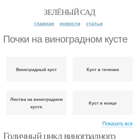
ЗЕЛЁНЫЙ САД
главная
новости
статьи
Почки на виноградном кусте
Виноградный куст
Куст в течение
Листва на виноградном
Куст в конце
кусте
Показать все
Годичный цикл виноградного
Листы на виноградной
Виноградная лоза