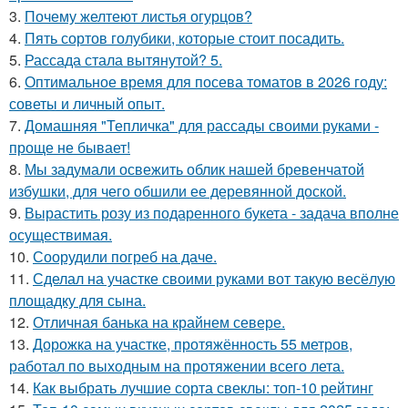
3.
Почему желтеют листья огурцов?
4.
Пять сортов голубики, которые стоит посадить.
5.
Рассада стала вытянутой? 5.
6.
Оптимальное время для посева томатов в 2026 году:
советы и личный опыт.
7.
Домашняя "Тепличка" для рассады своими руками -
проще не бывает!
8.
Мы задумали освежить облик нашей бревенчатой
избушки, для чего обшили ее деревянной доской.
9.
Вырастить розу из подаренного букета - задача вполне
осуществимая.
10.
Соорудили погреб на даче.
11.
Сделал на участке своими руками вот такую весёлую
площадку для сына.
12.
Отличная банька на крайнем севере.
13.
Дорожка на участке, протяжённость 55 метров,
работал по выходным на протяжении всего лета.
14.
Как выбрать лучшие сорта свеклы: топ-10 рейтинг