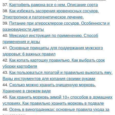
37.
Картофель рамона все о нем. Описание сорта
38.
Как избежать засорения кровеносных сосудов.
Этиотропное и патогенетическое лечение.
39.
Питание при атеросклерозе сосудов. Особенности и
разновидности диеты
40.
Мексидол инструкция по применению. Способ
применения и дозы
41.
Основные принципы для поддержания мужского
здоровья: 6 важных правил
42.
Как копать картошку правильно. Как выбрать срок
уборки картофеля
43.
Как пользоваться лопатой и правильно выкопать яму.
Виды инструментов для копания своими руками
44.
Сколько можно хранить очищенную морковь.
Хранение в свежем виде
45.
Как хранить морковь зимой 10+ способов в домашних
условиях. Как правильно хранить морковь в подвале
46.
Осень в виноградниках: основные правила ухода за