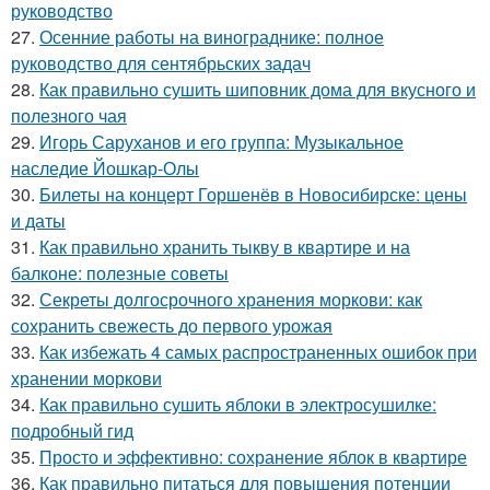
руководство
27.
Осенние работы на винограднике: полное
руководство для сентябрьских задач
28.
Как правильно сушить шиповник дома для вкусного и
полезного чая
29.
Игорь Саруханов и его группа: Музыкальное
наследие Йошкар-Олы
30.
Билеты на концерт Горшенёв в Новосибирске: цены
и даты
31.
Как правильно хранить тыкву в квартире и на
балконе: полезные советы
32.
Секреты долгосрочного хранения моркови: как
сохранить свежесть до первого урожая
33.
Как избежать 4 самых распространенных ошибок при
хранении моркови
34.
Как правильно сушить яблоки в электросушилке:
подробный гид
35.
Просто и эффективно: сохранение яблок в квартире
36.
Как правильно питаться для повышения потенции