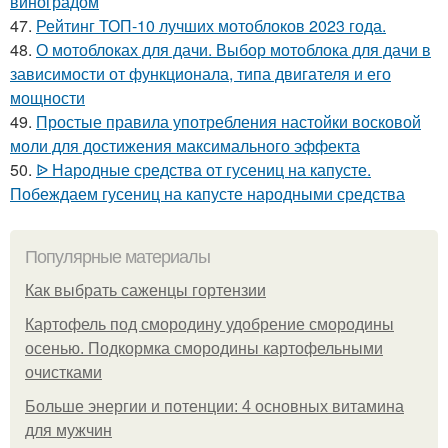
виноградом
47.
Рейтинг ТОП-10 лучших мотоблоков 2023 года.
48.
О мотоблоках для дачи. Выбор мотоблока для дачи в
зависимости от функционала, типа двигателя и его
мощности
49.
Простые правила употребления настойки восковой
моли для достижения максимального эффекта
50.
ᐉ Народные средства от гусениц на капусте.
Побеждаем гусениц на капусте народными средства
Популярные материалы
Как выбрать саженцы гортензии
Картофель под смородину удобрение смородины
осенью. Подкормка смородины картофельными
очистками
Больше энергии и потенции: 4 основных витамина
для мужчин