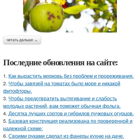
читать дальше →
Последние обновления на сайте:
1.
Как вырастить морковь без проблем и прореживания.
2.
Чтобы завязей на томатах было море и никакой
фитофторы.
3.
Чтобы предотвратить вытягивание и слабость
молодых растений, вам поможет обычная фольга.
4.
Десятка лучших сортов и гибридов пучковых огурцов.
5.
Базовая конструкция реализована по проверенной и
надежной схеме:
6.
Своими руками сделал из фанеры кухню на даче.