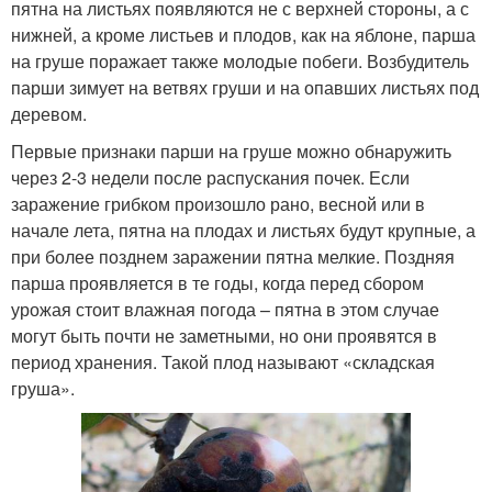
пятна на листьях появляются не с верхней стороны, а с
нижней, а кроме листьев и плодов, как на яблоне, парша
на груше поражает также молодые побеги. Возбудитель
парши зимует на ветвях груши и на опавших листьях под
деревом.
Первые признаки парши на груше можно обнаружить
через 2-3 недели после распускания почек. Если
заражение грибком произошло рано, весной или в
начале лета, пятна на плодах и листьях будут крупные, а
при более позднем заражении пятна мелкие. Поздняя
парша проявляется в те годы, когда перед сбором
урожая стоит влажная погода – пятна в этом случае
могут быть почти не заметными, но они проявятся в
период хранения. Такой плод называют «складская
груша».