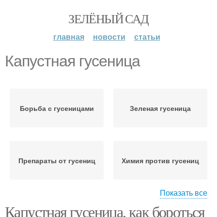
ЗЕЛЁНЫЙ САД
главная
новости
статьи
Капустная гусеница
Борьба с гусеницами
Зеленая гусеница
Препараты от гусениц
Химия против гусениц
Показать все
Капустная гусеница, как бороться
Сода от гусениц
Гусеницы на капусте