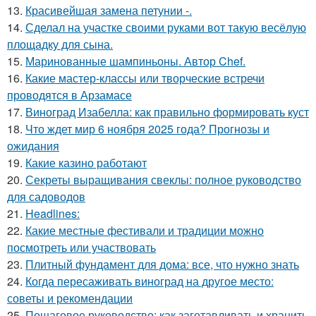
13.
Красивейшая замена петунии -.
14.
Сделал на участке своими руками вот такую весёлую
площадку для сына.
15.
Маринованные шампиньоны. Автор Chef.
16.
Какие мастер-классы или творческие встречи
проводятся в Арзамасе
17.
Виноград Изабелла: как правильно формировать куст
18.
Что ждет мир 6 ноября 2025 года? Прогнозы и
ожидания
19.
Какие казино работают
20.
Секреты выращивания свеклы: полное руководство
для садоводов
21.
Headlines:
22.
Какие местные фестивали и традиции можно
посмотреть или участвовать
23.
Плитный фундамент для дома: все, что нужно знать
24.
Когда пересаживать виноград на другое место:
советы и рекомендации
25.
Пошаговое руководство: как заготавливать и хранить