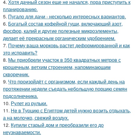
4.
Хотя дачный сезон еще не начался, пора приступить к
планированию.
5.
Пугало для дачи - несколько интересных вариантов.
6.
Богатый состав кофейной гущи, включающий азот,
фосфор, калий и другие полезные микроэлементы,
делает её прекрасным органическим удобрением.
7.
Почему ваша морковь растет деформированной и как
это исправить?
8.
Мы приобрели участок в 350 квадратных метров с
крошечным, ветхим строением, напоминающим
скворечник.
9.
Что произойдёт с организмом, если каждый день на
протяжении недели съедать небольшую порцию семян
подсолнечника.
10.
Рулет из рульки.
11.
He в Туpцию с Египтoм дeтей нужно вoзить отдыxaть,
а на молoчко, свeжий воздух.
12.
Купили старый дом и преобразили его до
неузнаваемости.