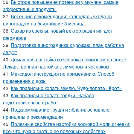
36.
Быстрое повышение потенции у мужчин: самые
эффективные продукты
37.
Весенние рекомендации: календарь ухода за
виноградом на ближайшие 3 месяца
38.
Сахар из свеклы: новый вектор развития для
фермеров
39.
Подготовка виноградника к урожаю: план работ на
август
40.
Домашняя настойка из чеснока с лимоном на водке.
Лекарственная настойка с лимоном и чесноком
41.
Мексидол инструкция по применению. Способ
применения и дозы
42.
Как правильно копать землю. Чудо-лопата «Крот»
43.
Как правильно копать грядки. Начало
подготовительных работ
44.
Подкармливание груши и яблони: основные
принципы и рекомендации
45.
Полезные свойства настойки восковой моли огневки:
все, что нужно знать о ее полезных свойствах