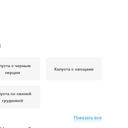
а
пуста с черным
Капуста с овощами
перцем
пуста со свиной
грудинкой
Показать все