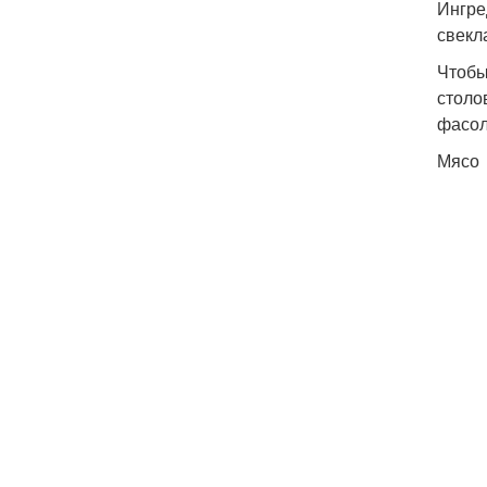
Ингре
свекл
Чтобы
столо
фасол
Мясо