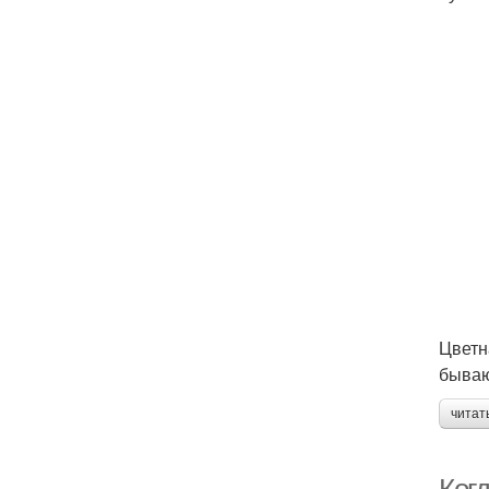
Цветн
бываю
читат