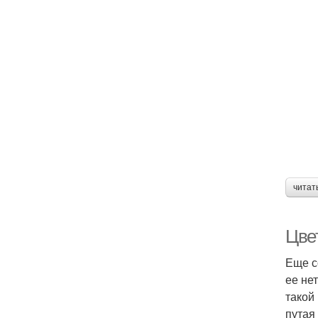
читат
Цвет
Еще с
ее не
такой
путая