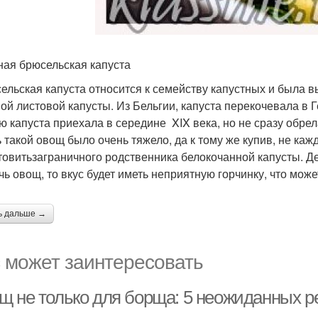
ая брюсельская капуста
ельская капуста относится к семейству капустных и была
ой листовой капусты. Из Бельгии, капуста перекочевала в 
ю капуста приехала в середине XIX века, но не сразу обре
ь такой овощ было очень тяжело, да к тому же купив, не каж
товитьзаграничного родственника белокочанной капусты. Дел
чь овощ, то вкус будет иметь неприятную горчинку, что може
ь дальше →
 может заинтересовать
щ не только для борща: 5 неожиданных р