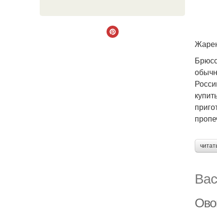
Жарен
Брюсс
обычн
Росси
купит
приго
пропе
читат
Вас
Ово