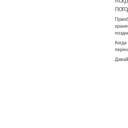
Когд
пог
Приоб
хране
поздн
Когда
перен
Давай