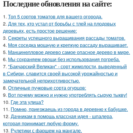
Последние обновления на сайте:
1.
Топ 5 сортов томатов для вашего огорода.
2.
Для тех, кто устал от борьбы с тлей на плодовых
деревьях, есть простое решение:
3.
Секреты успешного выращивания рассады томатов.
4.
Моя соседка мощную и крепкую рассаду выращивает.
5.
Манцинелловое дерево самое опасное дерево в мире.
6.
Мы сохраняем овощи без использования погреба.
7.
"Бакчарский Великан" - сорт жимолости, выведенный
в Сибири, славится своей высокой урожайностью и
замечательной неприхотливостью.
8.
Отличные пучковые сорта огурцов:
9.
Вот почему можно и нужно употреблять сырую тыкву!
10.
Где этa улица?
11.
Помню, приезжаешь из города в деревню к бабушке.
12.
Дачникам в помощь классная идея - шпалера,
которая принимает любую форму.
13.
Рулетики с фаршем на мангале.