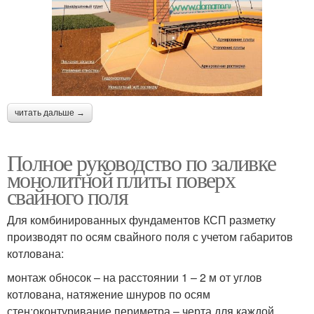
читать дальше →
Полное руководство по заливке
монолитной плиты поверх
свайного поля
Для комбинированных фундаментов КСП разметку
производят по осям свайного поля с учетом габаритов
котлована:
монтаж обносок – на расстоянии 1 – 2 м от углов
котлована, натяжение шнуров по осям
стен;оконтуривание периметра – черта для каждой