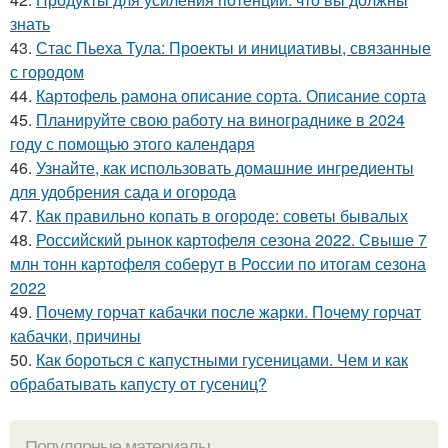
знать
43.
Стас Пьеха Тула: Проекты и инициативы, связанные
с городом
44.
Картофель рамона описание сорта. Описание сорта
45.
Планируйте свою работу на винограднике в 2024
году с помощью этого календаря
46.
Узнайте, как использовать домашние ингредиенты
для удобрения сада и огорода
47.
Как правильно копать в огороде: советы бывалых
48.
Российский рынок картофеля сезона 2022. Свыше 7
млн тонн картофеля соберут в России по итогам сезона
2022
49.
Почему горчат кабачки после жарки. Почему горчат
кабачки, причины
50.
Как бороться с капустными гусеницами. Чем и как
обрабатывать капусту от гусениц?
Популярные материалы