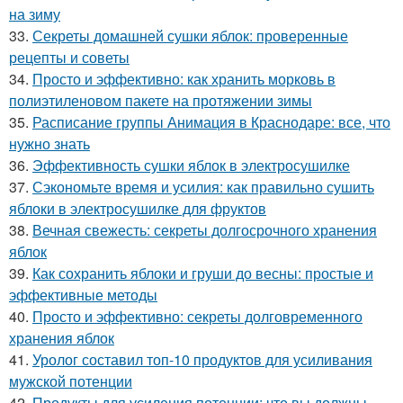
на зиму
33.
Секреты домашней сушки яблок: проверенные
рецепты и советы
34.
Просто и эффективно: как хранить морковь в
полиэтиленовом пакете на протяжении зимы
35.
Расписание группы Анимация в Краснодаре: все, что
нужно знать
36.
Эффективность сушки яблок в электросушилке
37.
Сэкономьте время и усилия: как правильно сушить
яблоки в электросушилке для фруктов
38.
Вечная свежесть: секреты долгосрочного хранения
яблок
39.
Как сохранить яблоки и груши до весны: простые и
эффективные методы
40.
Просто и эффективно: секреты долговременного
хранения яблок
41.
Уролог составил топ-10 продуктов для усиливания
мужской потенции
42.
Продукты для усиления потенции: что вы должны