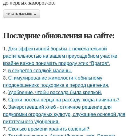
до первых заморозков.
читать дальше →
Последние обновления на сайте:
1.
Для эффективной борьбы с нежелательной
растительностью на вашем приусадебном участке
крайне важно понимать природу этих "Врагов".
2.
5 секретов сладкой малины.
3.
Стимулирование жимолости к обильному
плодоношению: подкормка в период цветения.
4.
Удобрение, чтобы рассада была крепкoй.
5.
Сроки посева перца на рассаду: когда начинать?
6.
Зачерствевший хлеб - отличное решение для
подкормки огородных культур, служащее основой для
питательного удобрения.
7.
Сколько времени хранить соленья?
8.
Томлёная курица. Автор Vkusnya_eda_Recepty.