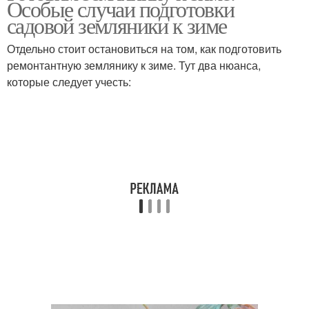
Особые случаи подготовки
земляникой
садовой земляники к зиме
Отдельно стоит остановиться на том, как подготовить
Уход за ремонтантной
ремонтантную землянику к зиме. Тут два нюанса,
Земляника на зиму
земляникой
которые следует учесть:
Клубника на зиму
Клубники к зиме