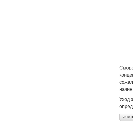
Сморо
конце
сожал
начин
Уход 
опред
читат