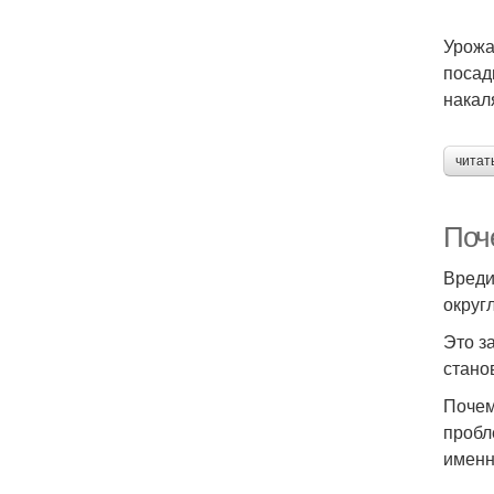
Урожа
посад
накал
читат
Поч
Вреди
округ
Это з
стано
Почем
пробл
именн