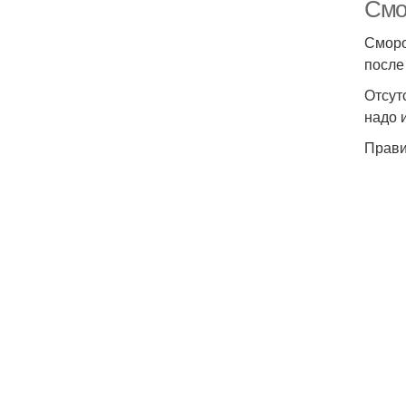
Смо
Сморо
после
Отсут
надо 
Прави