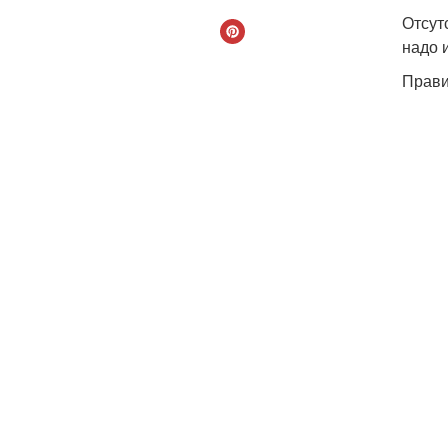
Отсут
надо 
Прави