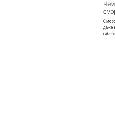
Чем
смо
Сморо
даже 
гибел