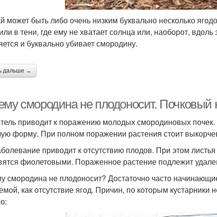
й может быть либо очень низким буквально несколько ягодок
или в тени, где ему не хватает солнца или, наоборот, вдоль
яется и буквально убивает смородину.
ь дальше →
ему смородина не плодоносит. Почковый
тель приводит к поражению молодых смородиновых почек. 
лую форму. При полном поражении растения стоит выкорчева
аболевание приводит к отсутствию плодов. При этом листь
вятся фиолетовыми. Пораженное растение подлежит удале
у смородина не плодоносит? Достаточно часто начинающие 
емой, как отсутствие ягод. Причин, по которым кустарники 
о: