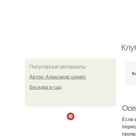
Клу
Популярные материалы
К
Автор: Александр шемет.
Беседка в сад
Осен
Если 
перио
прояв