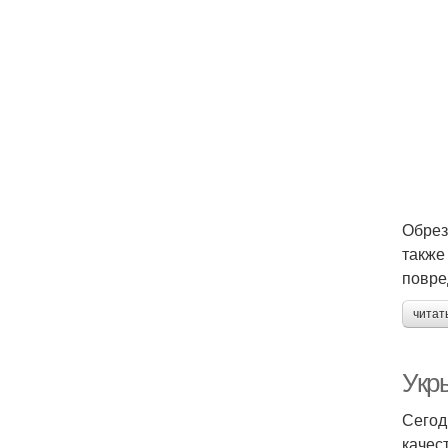
Обрез
также
повре
читат
Укр
Сегод
качес