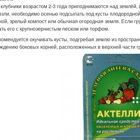
 клубники возрастом 2-3 года приподнимаются над землёй,
зли, необходимо осенью подсыпать под кусты плодородно
ной, зрелый компост или обычная огородная земля. Если гр
ть его с крупнозернистым песком или торфом.
комендуется окучивать кусты, подгребая землю из пространс
ждению боковых корней, расположенных в верхней части гр