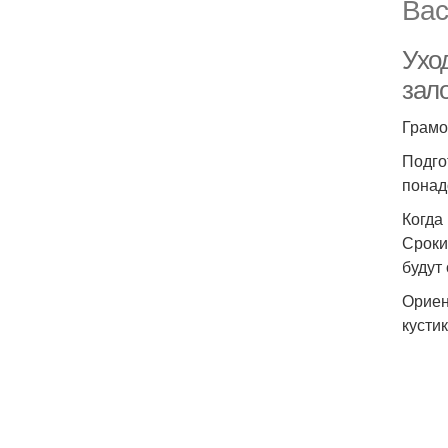
Вас
Уход
зало
Грамо
Подго
понад
Когда
Сроки
будут
Ориен
кустик