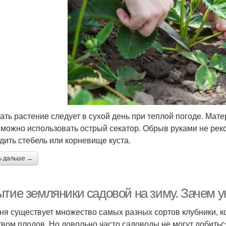
ать растение следует в сухой день при теплой погоде. Мат
 можно использовать острый секатор. Обрыв руками не реко
дить стебель или корневище куста.
ь дальше →
ытие земляники садовой на зиму. Зачем у
ня существует множество самых разных сортов клубники, 
твом плодов. Но довольно часто садоводы не могут добитьс