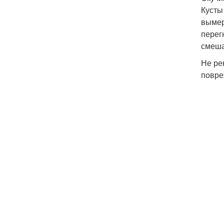
Кусты
вымер
перег
смеша
Не ре
повре