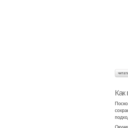
читат
Как 
Поско
сохра
подхо
Окучи