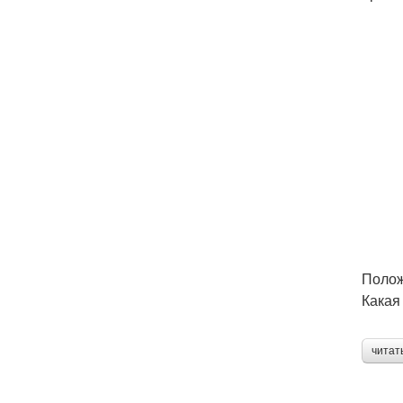
Полож
Какая
читат