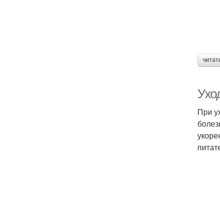
читат
Ухо
При у
болез
укоре
питат