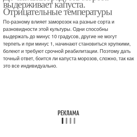
выдерживает капуста.
Отрицательные температуры
По-разному влияет заморозок на разные сорта и
Капусты к зимнему
разновидности этой культуры. Одни способны
Капуста на корню
хранению
выдержать до минус 10 градусов, другие не могут
терпеть и при минус 1, начинают становиться хрупкими,
болеют и требуют срочной реабилитации. Поэтому дать
точный ответ, боится ли капуста морозов, сложно, так как
Капуста с огорода
Капуста в подвале
это все индивидуально.
Температура для
Риска для капусты
капусты
Пекинская капуста
Капусты через рассаду